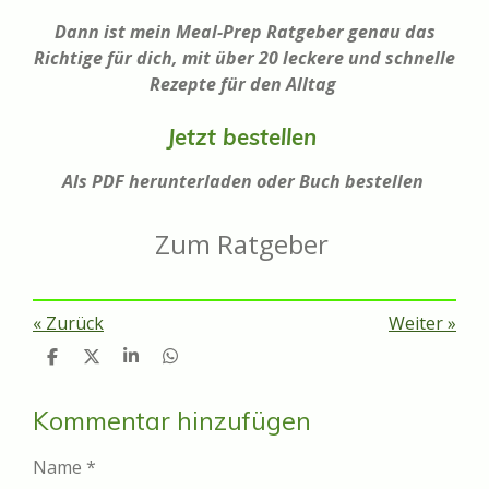
Dann ist mein Meal-Prep Ratgeber genau das
Richtige für dich, mit über 20 leckere und schnelle
Rezepte für den Alltag
Jetzt bestellen
Als PDF herunterladen oder Buch bestellen
Zum Ratgeber
«
Zurück
Weiter
»
T
T
T
T
e
e
e
e
i
i
i
i
l
l
l
l
Kommentar hinzufügen
e
e
e
e
n
n
n
n
Name *