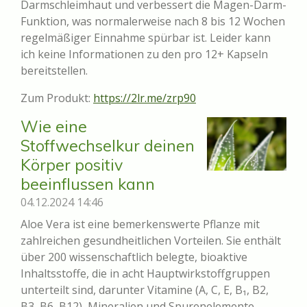
Darmschleimhaut und verbessert die Magen-Darm-
Funktion, was normalerweise nach 8 bis 12 Wochen
regelmäßiger Einnahme spürbar ist. Leider kann
ich keine Informationen zu den pro 12+ Kapseln
bereitstellen.
Zum Produkt:
https://2lr.me/zrp90
Wie eine
Stoffwechselkur deinen
Körper positiv
beeinflussen kann
04.12.2024
14:46
Aloe Vera ist eine bemerkenswerte Pflanze mit
zahlreichen gesundheitlichen Vorteilen. Sie enthält
über 200 wissenschaftlich belegte, bioaktive
Inhaltsstoffe, die in acht Hauptwirkstoffgruppen
unterteilt sind, darunter Vitamine (A, C, E, B₁, B2,
B3, B6, B12), Mineralien und Spurenelemente