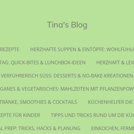
Tina's Blog
REZEPTE
HERZHAFTE SUPPEN & EINTÖPFE: WOHLFÜHL
TAG: QUICK-BITES & LUNCHBOX-IDEEN
HERZHAFT & LEI
VERFÜHRERISCH SÜSS: DESSERTS & NO‑BAKE-KREATIONEN
GANES & VEGETARISCHES: MAHLZEITEN MIT PFLANZENPO
TRÄNKE, SMOOTHIES & COCKTAILS
KÜCHENHELFER DIE
ZEPTE FÜR KINDER
TIPPS UND TRICKS RUND UM DIE KÜ
L PREP: TRICKS, HACKS & PLANUNG
EINKOCHEN, FERM