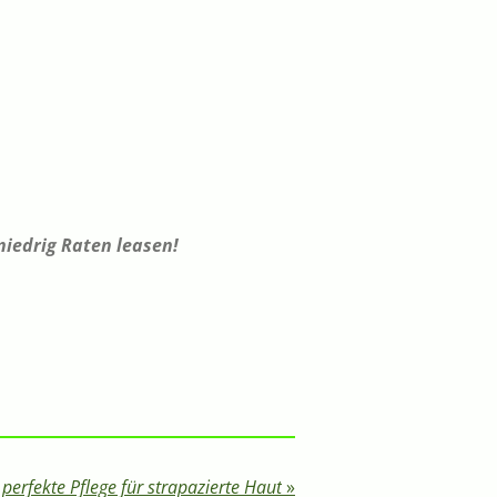
niedrig Raten leasen!
 perfekte Pflege für strapazierte Haut
»