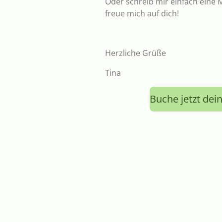
Oder schreib mir einfach eine M
freue mich auf dich!
Herzliche Grüße
Tina
Buche jetzt dei