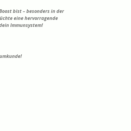
oost bist – besonders in der
Früchte eine hervorragende
ür dein Immunsystem!
iumkunde!