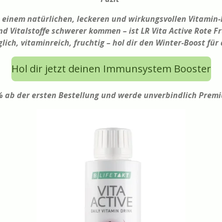
einem natürlichen, leckeren und wirkungsvollen Vitamin-B
und Vitalstoffe schwerer kommen – ist LR Vita Active Rote 
lich, vitaminreich, fruchtig – hol dir den Winter-Boost f
Hol dir jetzt deinen Immunsystem Booster
% ab der ersten Bestellung und werde unverbindlich Prem