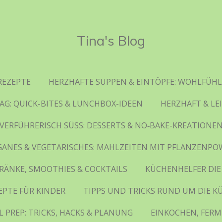
Tina's Blog
REZEPTE
HERZHAFTE SUPPEN & EINTÖPFE: WOHLFÜHL
AG: QUICK-BITES & LUNCHBOX-IDEEN
HERZHAFT & LE
VERFÜHRERISCH SÜSS: DESSERTS & NO‑BAKE-KREATIONE
GANES & VEGETARISCHES: MAHLZEITEN MIT PFLANZENPO
RÄNKE, SMOOTHIES & COCKTAILS
KÜCHENHELFER DIE
EPTE FÜR KINDER
TIPPS UND TRICKS RUND UM DIE K
 PREP: TRICKS, HACKS & PLANUNG
EINKOCHEN, FERM