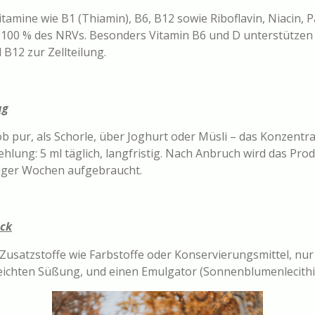
tamine wie B1 (Thiamin), B6, B12 sowie Riboflavin, Niacin,
il 100 % des NRVs. Besonders Vitamin B6 und D unterstütze
B12 zur Zellteilung.
ag
b pur, als Schorle, über Joghurt oder Müsli – das Konzentrat
ehlung: 5 ml täglich, langfristig. Nach Anbruch wird das Pr
iger Wochen aufgebraucht.
ack
 Zusatzstoffe wie Farbstoffe oder Konservierungsmittel, nur 
leichten Süßung, und einen Emulgator (Sonnenblumenlecithi