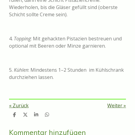
Wiederholen, bis die Gläser gefüllt sind (oberste
Schicht sollte Creme sein).
4.
Topping
: Mit gehackten Pistazien bestreuen und
optional mit Beeren oder Minze garnieren.
5.
Kühlen
: Mindestens 1–2 Stunden im Kühlschrank
durchziehen lassen.
«
Zurück
Weiter
»
T
T
T
T
e
e
e
e
i
i
i
i
l
l
l
l
Kommentar hinzufügen