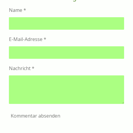
e
e
e
e
n
n
n
n
Name *
E-Mail-Adresse *
Nachricht *
Kommentar absenden