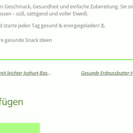
en Geschmack, Gesundheit und einfache Zubereitung. Sie si
assen – süß, sättigend und voller Eiweiß.
d starte jeden Tag gesund & energiegeladen! 💪
re gesunde Snack Ideen
Gesunder Tomate-Mozzarella Wrap mit leichter Joghurt-Basilikum-Soße
fügen