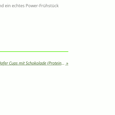
nd ein echtes Power-Frühstück
Gesunde Erdnussbutter-Hafer Cups mit Schokolade (Proteinreich)
»