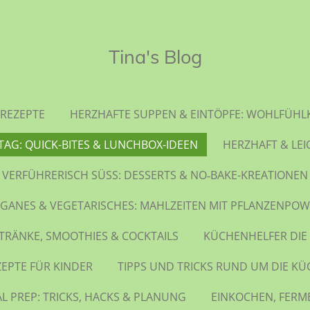
Tina's Blog
REZEPTE
HERZHAFTE SUPPEN & EINTÖPFE: WOHLFÜHL
TAG: QUICK-BITES & LUNCHBOX-IDEEN
HERZHAFT & LEI
VERFÜHRERISCH SÜSS: DESSERTS & NO‑BAKE-KREATIONEN
GANES & VEGETARISCHES: MAHLZEITEN MIT PFLANZENPO
TRÄNKE, SMOOTHIES & COCKTAILS
KÜCHENHELFER DIE
ZEPTE FÜR KINDER
TIPPS UND TRICKS RUND UM DIE KÜ
L PREP: TRICKS, HACKS & PLANUNG
EINKOCHEN, FERM