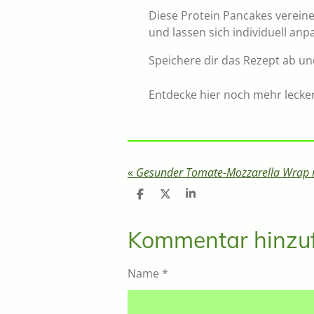
Diese Protein Pancakes verein
und lassen sich individuell anp
Speichere dir das Rezept ab un
Entdecke hier noch mehr lecke
«
T
T
T
e
e
e
i
i
i
l
l
l
Kommentar hinzu
e
e
e
n
n
n
Name *