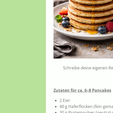
Schreibe deine eigenen Re
Zutaten für ca. 6–8 Pancakes
2 Eier
40 g Haferflocken (fein gem
30 g Proteinpulver (neutral 