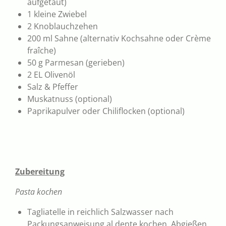
aufgetaut)
1 kleine Zwiebel
2 Knoblauchzehen
200 ml Sahne (alternativ Kochsahne oder Crème
fraîche)
50 g Parmesan (gerieben)
2 EL Olivenöl
Salz & Pfeffer
Muskatnuss (optional)
Paprikapulver oder Chiliflocken (optional)
Zubereitung
Pasta kochen
Tagliatelle in reichlich Salzwasser nach
Packungsanweisung al dente kochen. Abgießen