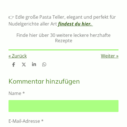
👉 Edle große Pasta Teller, elegant und perfekt für
Nudelgerichte aller Art
findest du hier.
Finde hier über 30 weitere leckere herzhafte
Rezepte
«
Zurück
Weiter
»
T
T
T
T
e
e
e
e
i
i
i
i
l
l
l
l
Kommentar hinzufügen
e
e
e
e
n
n
n
n
Name *
E-Mail-Adresse *