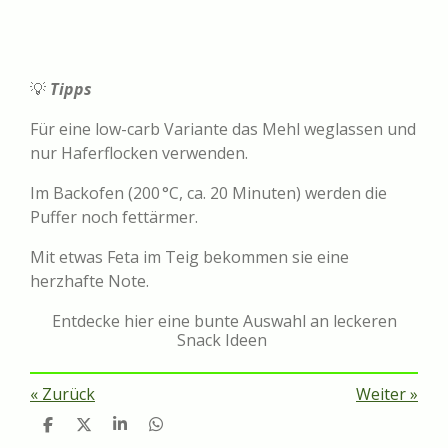
💡
Tipps
Für eine low-carb Variante das Mehl weglassen und
nur Haferflocken verwenden.
Im Backofen (200 °C, ca. 20 Minuten) werden die
Puffer noch fettärmer.
Mit etwas Feta im Teig bekommen sie eine
herzhafte Note.
Entdecke hier eine bunte Auswahl an leckeren
Snack Ideen
«
Zurück
Weiter
»
T
T
T
T
e
e
e
e