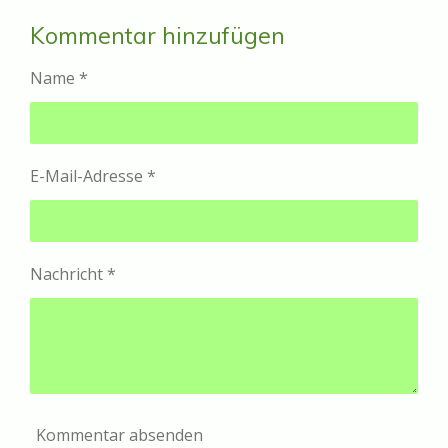
i
i
i
i
l
l
l
l
Kommentar hinzufügen
e
e
e
e
n
n
n
n
Name *
E-Mail-Adresse *
Nachricht *
Kommentar absenden