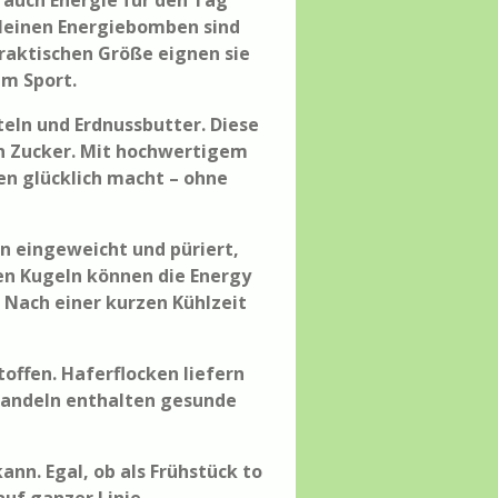
 auch Energie für den Tag
 kleinen Energiebomben sind
praktischen Größe eignen sie
em Sport.
eln und Erdnussbutter. Diese
en Zucker. Mit hochwertigem
en glücklich macht – ohne
n eingeweicht und püriert,
en Kugeln können die Energy
 Nach einer kurzen Kühlzeit
offen. Haferflocken liefern
 Mandeln enthalten gesunde
ann. Egal, ob als Frühstück to