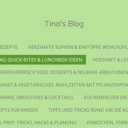
Tina's Blog
REZEPTE
HERZHAFTE SUPPEN & EINTÖPFE: WOHLFÜHL
AG: QUICK-BITES & LUNCHBOX-IDEEN
HERZHAFT & LE
VERFÜHRERISCH SÜSS: DESSERTS & NO‑BAKE-KREATIONE
GANES & VEGETARISCHES: MAHLZEITEN MIT PFLANZENPO
RÄNKE, SMOOTHIES & COCKTAILS
KÜCHENHELFER DIE
EPTE FÜR KINDER
TIPPS UND TRICKS RUND UM DIE K
 PREP: TRICKS, HACKS & PLANUNG
EINKOCHEN, FERM