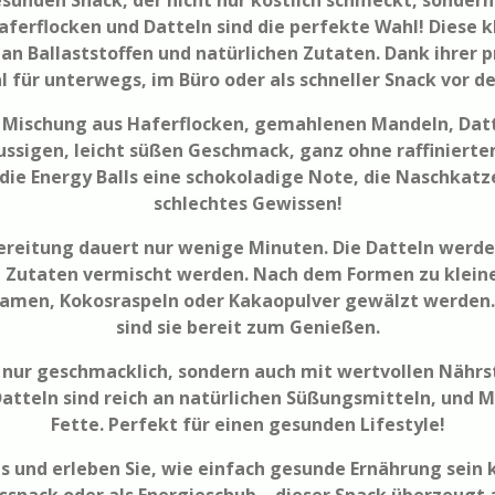
sunden Snack, der nicht nur köstlich schmeckt, sondern
Haferflocken und Datteln sind die perfekte Wahl! Diese
 an Ballaststoffen und natürlichen Zutaten. Dank ihrer 
al für unterwegs, im Büro oder als schneller Snack vor d
r Mischung aus Haferflocken, gemahlenen Mandeln, Datt
ussigen, leicht süßen Geschmack, ganz ohne raffiniert
 die Energy Balls eine schokoladige Note, die Naschkatz
schlechtes Gewissen!
ubereitung dauert nur wenige Minuten. Die Datteln werde
n Zutaten vermischt werden. Nach dem Formen zu klein
asamen, Kokosraspeln oder Kakaopulver gewälzt werden.
sind sie bereit zum Genießen.
 nur geschmacklich, sondern auch mit wertvollen Nährst
atteln sind reich an natürlichen Süßungsmitteln, und
Fette. Perfekt für einen gesunden Lifestyle!
s und erleben Sie, wie einfach gesunde Ernährung sein k