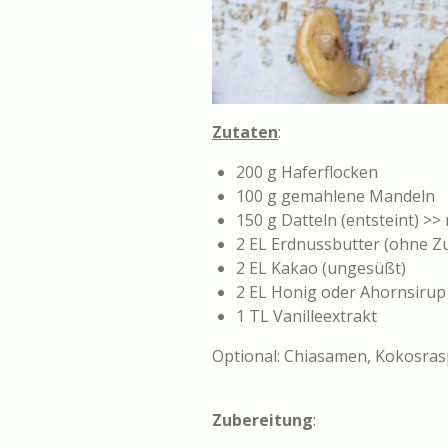
Zutaten
:
200 g Haferflocken
100 g gemahlene Mandeln
150 g Datteln (entsteint) >
2 EL Erdnussbutter (ohne Z
2 EL Kakao (ungesüßt)
2 EL Honig oder Ahornsirup
1 TL Vanilleextrakt
Optional: Chiasamen, Kokosra
Zubereitung
: