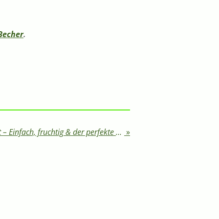
Becher
.
Erdbeer Margarita Rezept – Einfach, fruchtig & der perfekte Sommer Cocktail
»