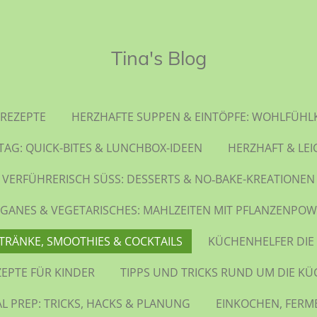
Tina's Blog
REZEPTE
HERZHAFTE SUPPEN & EINTÖPFE: WOHLFÜHL
TAG: QUICK-BITES & LUNCHBOX-IDEEN
HERZHAFT & LEI
VERFÜHRERISCH SÜSS: DESSERTS & NO‑BAKE-KREATIONEN
GANES & VEGETARISCHES: MAHLZEITEN MIT PFLANZENPO
TRÄNKE, SMOOTHIES & COCKTAILS
KÜCHENHELFER DIE
ZEPTE FÜR KINDER
TIPPS UND TRICKS RUND UM DIE KÜ
L PREP: TRICKS, HACKS & PLANUNG
EINKOCHEN, FERM