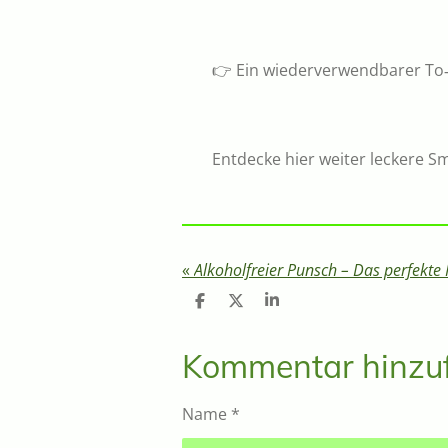
👉 Ein wiederverwendbarer To‑
Entdecke hier weiter leckere S
«
T
T
T
e
e
e
i
i
i
l
l
l
Kommentar hinzu
e
e
e
n
n
n
Name *