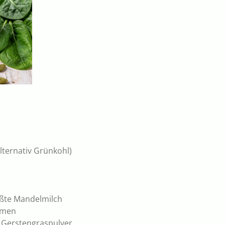
alternativ Grünkohl)
ßte Mandelmilch
amen
r Gerstengraspulver