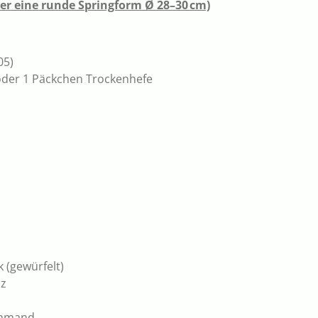
der eine runde Springform Ø 28–30 cm)
05)
) oder 1 Päckchen Trockenhefe
 (gewürfelt)
lz
chmand