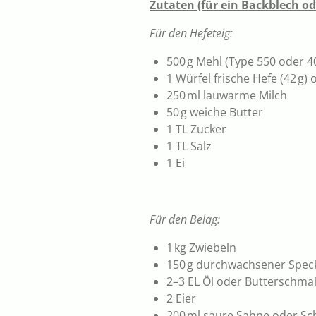
Zutaten (für ein Backblech o
Für den Hefeteig:
500 g Mehl (Type 550 oder 4
1 Würfel frische Hefe (42 g
250 ml lauwarme Milch
50 g weiche Butter
1 TL Zucker
1 TL Salz
1 Ei
Für den Belag:
1 kg Zwiebeln
150 g durchwachsener Speck
2–3 EL Öl oder Butterschma
2 Eier
200 ml saure Sahne oder S