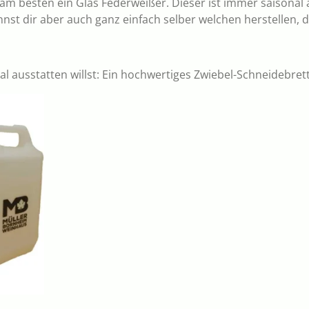
m besten ein Glas Federweißer. Dieser ist immer saisonal 
st dir aber auch ganz einfach selber welchen herstellen, 
al ausstatten willst: Ein hochwertiges Zwiebel-Schneidebret