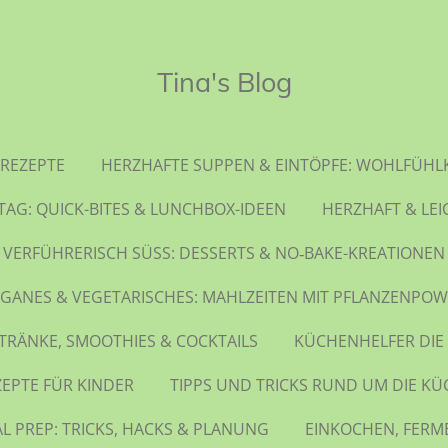
Tina's Blog
REZEPTE
HERZHAFTE SUPPEN & EINTÖPFE: WOHLFÜHL
TAG: QUICK-BITES & LUNCHBOX-IDEEN
HERZHAFT & LEI
VERFÜHRERISCH SÜSS: DESSERTS & NO‑BAKE-KREATIONEN
GANES & VEGETARISCHES: MAHLZEITEN MIT PFLANZENPO
TRÄNKE, SMOOTHIES & COCKTAILS
KÜCHENHELFER DIE
ZEPTE FÜR KINDER
TIPPS UND TRICKS RUND UM DIE KÜ
L PREP: TRICKS, HACKS & PLANUNG
EINKOCHEN, FERM