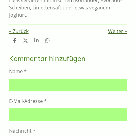
Heiß servieren mit frisc hem Koriander, Avocado-
Scheiben, Limettensaft oder etwas veganem
Joghurt.
«
Zurück
Weiter
»
T
T
T
T
e
e
e
e
i
i
i
i
l
l
l
l
Kommentar hinzufügen
e
e
e
e
n
n
n
n
Name *
E-Mail-Adresse *
Nachricht *