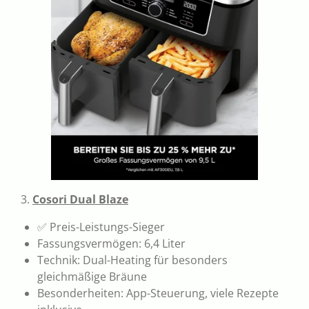
3.
Cosori Dual Blaze
✅ Preis-Leistungs-Sieger
Fassungsvermögen: 6,4 Liter
Technik: Dual-Heating für besonders
gleichmäßige Bräune
Besonderheiten: App-Steuerung, viele Rezepte