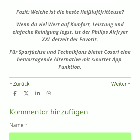
Fazit: Welche ist die beste Heißluftfritteuse?
Wenn du viel Wert auf Komfort, Leistung und
einfache Reinigung legst, ist der Philips Airfryer
XXL derzeit der Favorit.
Für Sparfüchse und Technikfans bietet Cosori eine
hervorragende Alternative mit smarter App-
Funktion.
«
Zurück
Weiter
»
T
T
T
T
e
e
e
e
i
i
i
i
l
l
l
l
Kommentar hinzufügen
e
e
e
e
n
n
n
n
Name *