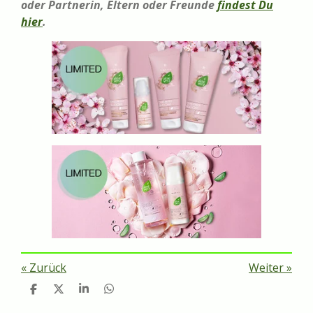
oder Partnerin, Eltern oder Freunde
findest Du
hier
.
«
Zurück
Weiter
»
T
T
T
T
e
e
e
e