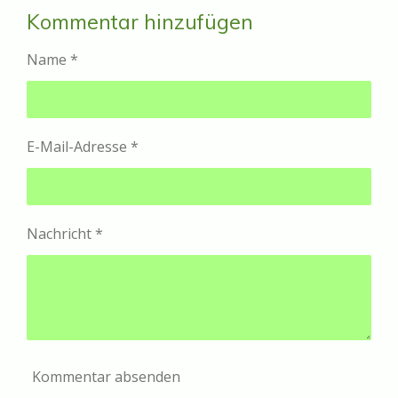
i
i
i
i
l
l
l
l
Kommentar hinzufügen
e
e
e
e
n
n
n
n
Name *
E-Mail-Adresse *
Nachricht *
Kommentar absenden