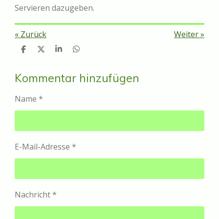
Servieren dazugeben.
«
Zurück
Weiter
»
T
T
T
T
e
e
e
e
i
i
i
i
l
l
l
l
Kommentar hinzufügen
e
e
e
e
n
n
n
n
Name *
E-Mail-Adresse *
Nachricht *