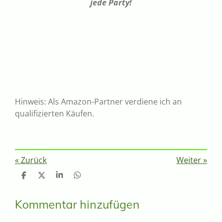
jede Party!
Hinweis: Als Amazon-Partner verdiene ich an
qualifizierten Käufen.
«
Zurück
Weiter
»
T
T
T
T
e
e
e
e
i
i
i
i
l
l
l
l
Kommentar hinzufügen
e
e
e
e
n
n
n
n