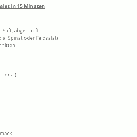
Salat in 15 Minuten
 Saft, abgetropft
ola, Spinat oder Feldsalat)
hnitten
tional)
hmack