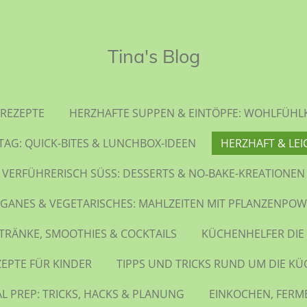
Tina's Blog
REZEPTE
HERZHAFTE SUPPEN & EINTÖPFE: WOHLFÜHL
TAG: QUICK-BITES & LUNCHBOX-IDEEN
HERZHAFT & LEI
VERFÜHRERISCH SÜSS: DESSERTS & NO‑BAKE-KREATIONEN
GANES & VEGETARISCHES: MAHLZEITEN MIT PFLANZENPO
TRÄNKE, SMOOTHIES & COCKTAILS
KÜCHENHELFER DIE
ZEPTE FÜR KINDER
TIPPS UND TRICKS RUND UM DIE KÜ
L PREP: TRICKS, HACKS & PLANUNG
EINKOCHEN, FERM