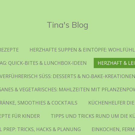
Tina's Blog
REZEPTE
HERZHAFTE SUPPEN & EINTÖPFE: WOHLFÜHL
AG: QUICK-BITES & LUNCHBOX-IDEEN
HERZHAFT & LE
VERFÜHRERISCH SÜSS: DESSERTS & NO‑BAKE-KREATIONE
GANES & VEGETARISCHES: MAHLZEITEN MIT PFLANZENPO
RÄNKE, SMOOTHIES & COCKTAILS
KÜCHENHELFER DIE
EPTE FÜR KINDER
TIPPS UND TRICKS RUND UM DIE K
 PREP: TRICKS, HACKS & PLANUNG
EINKOCHEN, FERM