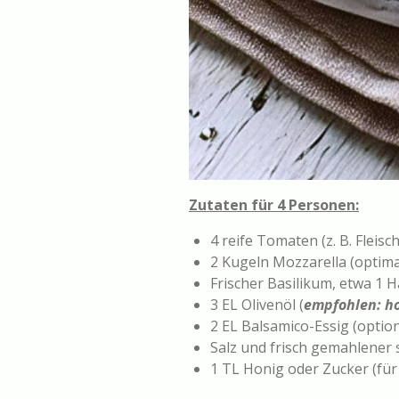
Zutaten für 4 Personen:
4 reife Tomaten (z. B. Flei
2 Kugeln Mozzarella (optima
Frischer Basilikum, etwa 1 H
3 EL Olivenöl (
empfohlen: ho
2 EL Balsamico-Essig (option
Salz und frisch gemahlener 
1 TL Honig oder Zucker (für 