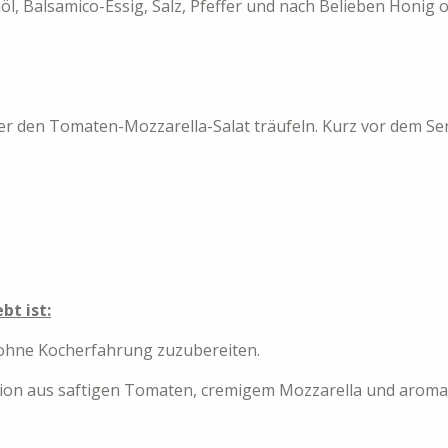
nöl, Balsamico-Essig, Salz, Pfeffer und nach Belieben Honig
er den Tomaten-Mozzarella-Salat träufeln. Kurz vor dem Se
bt ist:
nd ohne Kocherfahrung zuzubereiten.
tion aus saftigen Tomaten, cremigem Mozzarella und aroma