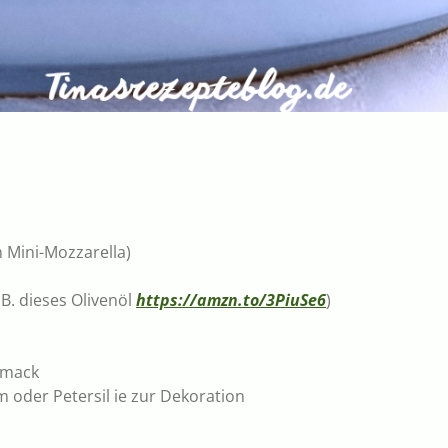
 Mini-Mozzarella)
 B. dieses Olivenöl
https://amzn.to/3PiuSe6
)
hmack
m oder Petersil ie zur Dekoration