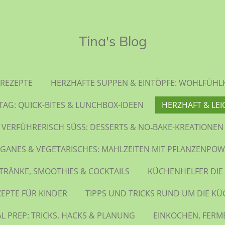
Tina's Blog
REZEPTE
HERZHAFTE SUPPEN & EINTÖPFE: WOHLFÜHL
TAG: QUICK-BITES & LUNCHBOX-IDEEN
HERZHAFT & LEI
VERFÜHRERISCH SÜSS: DESSERTS & NO‑BAKE-KREATIONEN
GANES & VEGETARISCHES: MAHLZEITEN MIT PFLANZENPO
TRÄNKE, SMOOTHIES & COCKTAILS
KÜCHENHELFER DIE
ZEPTE FÜR KINDER
TIPPS UND TRICKS RUND UM DIE KÜ
L PREP: TRICKS, HACKS & PLANUNG
EINKOCHEN, FERM