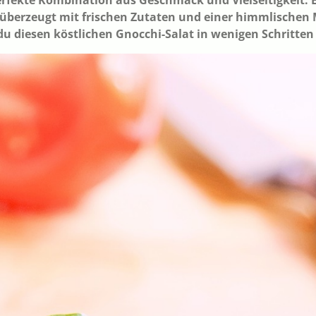
erfekte Kombination aus Geschmack und Vielseitigkeit. Eg
t überzeugt mit frischen Zutaten und einer himmlischen 
du diesen köstlichen Gnocchi-Salat in wenigen Schritten