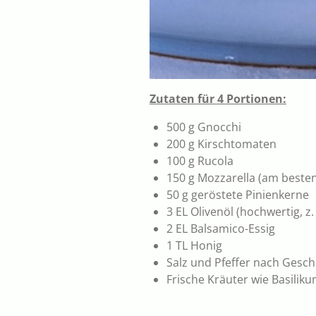
Zutaten für 4 Portionen:
500 g Gnocchi
200 g Kirschtomaten
100 g Rucola
150 g Mozzarella (am besten
50 g geröstete Pinienkerne
3 EL Olivenöl (hochwertig, z.
2 EL Balsamico-Essig
1 TL Honig
Salz und Pfeffer nach Gesc
Frische Kräuter wie Basiliku