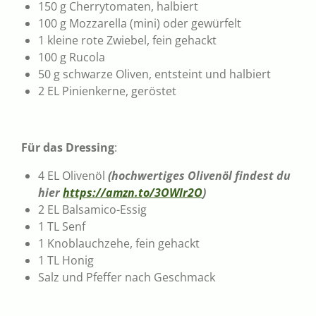
150 g Cherrytomaten, halbiert
100 g Mozzarella (mini) oder gewürfelt
1 kleine rote Zwiebel, fein gehackt
100 g Rucola
50 g schwarze Oliven, entsteint und halbiert
2 EL Pinienkerne, geröstet
Für das Dressing
:
4 EL Olivenöl
(hochwertiges Olivenöl findest du
hier
https://amzn.to/3OWIr2O
)
2 EL Balsamico-Essig
1 TL Senf
1 Knoblauchzehe, fein gehackt
1 TL Honig
Salz und Pfeffer nach Geschmack