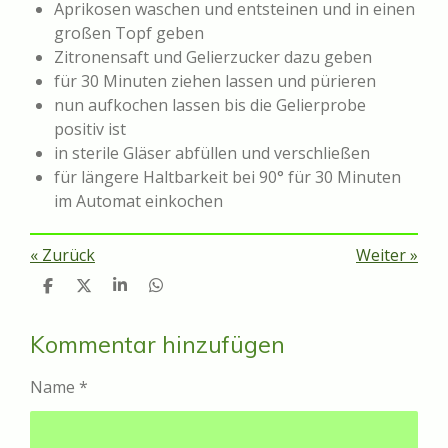
Aprikosen waschen und entsteinen und in einen
großen Topf geben
Zitronensaft und Gelierzucker dazu geben
für 30 Minuten ziehen lassen und pürieren
nun aufkochen lassen bis die Gelierprobe
positiv ist
in sterile Gläser abfüllen und verschließen
für längere Haltbarkeit bei 90° für 30 Minuten
im Automat einkochen
«
Zurück
Weiter
»
T
T
T
T
e
e
e
e
i
i
i
i
l
l
l
l
Kommentar hinzufügen
e
e
e
e
n
n
n
n
Name *