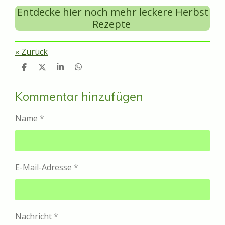
Entdecke hier noch mehr leckere Herbst
Rezepte
«
Zurück
T
T
T
T
e
e
e
e
i
i
i
i
l
l
l
l
Kommentar hinzufügen
e
e
e
e
n
n
n
n
Name *
E-Mail-Adresse *
Nachricht *