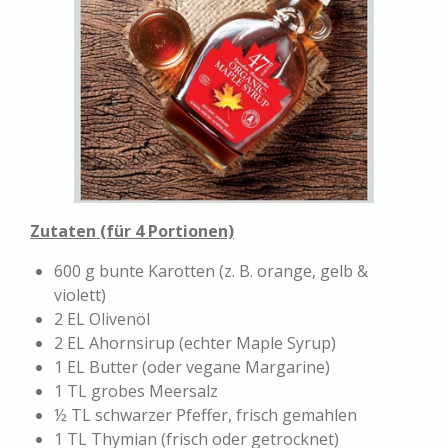
Zutaten (für 4 Portionen)
600 g bunte Karotten (z. B. orange, gelb &
violett)
2 EL Olivenöl
2 EL Ahornsirup (echter Maple Syrup)
1 EL Butter (oder vegane Margarine)
1 TL grobes Meersalz
½ TL schwarzer Pfeffer, frisch gemahlen
1 TL Thymian (frisch oder getrocknet)