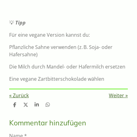
💡
Tipp
Für eine vegane Version kannst du:
Pflanzliche Sahne verwenden (z. B. Soja- oder
Hafersahne)
Die Milch durch Mandel- oder Hafermilch ersetzen
Eine vegane Zartbitterschokolade wählen
«
Zurück
Weiter
»
T
T
T
T
e
e
e
e
i
i
i
i
l
l
l
l
Kommentar hinzufügen
e
e
e
e
n
n
n
n
Name *