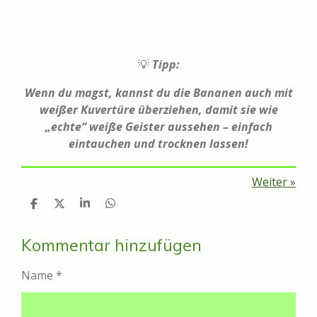
💡
Tipp:
Wenn du magst, kannst du die Bananen auch mit
weißer Kuvertüre überziehen, damit sie wie
„echte“ weiße Geister aussehen – einfach
eintauchen und trocknen lassen!
Weiter
»
T
T
T
T
e
e
e
e
i
i
i
i
l
l
l
l
Kommentar hinzufügen
e
e
e
e
n
n
n
n
Name *