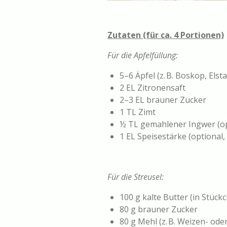
Zutaten (für ca. 4 Portionen)
Für die Apfelfüllung:
5–6 Äpfel (z. B. Boskop, Els
2 EL Zitronensaft
2–3 EL brauner Zucker
1 TL Zimt
½ TL gemahlener Ingwer (op
1 EL Speisestärke (optional
Für die Streusel:
100 g kalte Butter (in Stück
80 g brauner Zucker
80 g Mehl (z. B. Weizen- ode