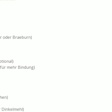
tar oder Braeburn)
tional)
, für mehr Bindung)
chen)
r Dinkelmehl)