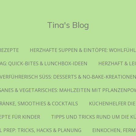
Tina's Blog
REZEPTE
HERZHAFTE SUPPEN & EINTÖPFE: WOHLFÜHL
AG: QUICK-BITES & LUNCHBOX-IDEEN
HERZHAFT & LE
VERFÜHRERISCH SÜSS: DESSERTS & NO‑BAKE-KREATIONE
GANES & VEGETARISCHES: MAHLZEITEN MIT PFLANZENPO
RÄNKE, SMOOTHIES & COCKTAILS
KÜCHENHELFER DIE
EPTE FÜR KINDER
TIPPS UND TRICKS RUND UM DIE K
 PREP: TRICKS, HACKS & PLANUNG
EINKOCHEN, FERM