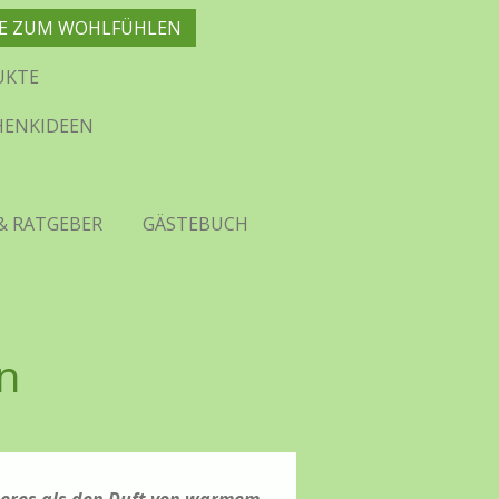
HTE ZUM WOHLFÜHLEN
UKTE
CHENKIDEEN
& RATGEBER
GÄSTEBUCH
n