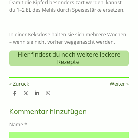
Damit die Kipferl besonders zart werden, kannst
du 1–2 EL des Mehls durch Speisestärke ersetzen.
In einer Keksdose halten sie sich mehrere Wochen
– wenn sie nicht vorher weggenascht werden.
Hier findest du noch weitere leckere
Rezepte
«
Zurück
Weiter
»
T
T
T
T
e
e
e
e
i
i
i
i
l
l
l
l
Kommentar hinzufügen
e
e
e
e
n
n
n
n
Name *